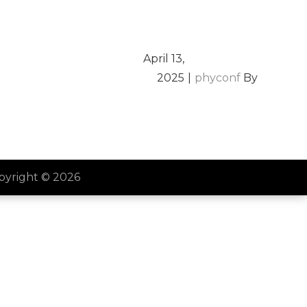
phyconf
By
pyright © 2026