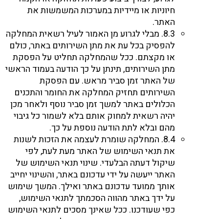
חיוניות או מיידיות במערכות המשמשות את
האתר.
8.3. מבלי לגרוע מן האמור לעיל רשאית המחלקה
להפסיק בכל עת את מתן השירותים באתר, כולם
או מקצתם. ככל שהמחלקה תחליט על הפסקת
מתן השירותים, תינתן על כך הודעה בעמוד הראשי
של האתר זמן סביר מראש. עם הפסקת
השירותים תחזיק המחלקה את החומר והתכנים
הכלולים באתר למשך זמן סביר נוסף ולאחר מכן
יהיה רשאית למחוק אותם בלא לשמור כל גיבוי
מהם ובלא לתת הודעה נוספת על כך.
8.4. המחלקה שומרת לעצמה את הזכות לשנות
את תנאי השימוש של האתר מעת לעת, לפי
שיקול דעתה הבלעדי. שינוי תנאי השימוש של
האתר ייעשה על ידי עדכונם באתר, והשינוי יחייב
אותך ממועד עדכונם באתר ואילך. המשך שימוש
על ידך באתר מהווה הסכמתך לתנאי השימוש,
כפי שעודכנו. ככל שאינך מסכים לתנאי השימוש