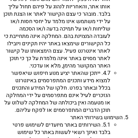
אותו אתר, והאחריות לנהוג על פיהם תחול עליך
בלבד. מובהר כי עצם הקישור לאתר או הצגת תוכן
על ידי משתמש אינו מלמד על יחסי חסות ו/או
שליחות ו/או על תמיכה בדעה ו/או הסכמה
לעובדה המצוינת בהם. המחלקה אינה מתחייבת כי
כל הקישורים שימצאו באתר יהיו תקינים ויובילו
לאתר אינטרנט פעיל. עצם הימצאותו של קישור
לאתר מסוים באתר אינה מלמדת על כך כי תוכן
האתר המקושר מהימן, מלא או עדכני.
4.7. ייתכן שהאתר יציע מנוע חיפוש שיאפשר
למצוא מידע ותכנים המתפרסמים באינטרנט
בכלל ובאתר בפרט. חלקו של המידע והתכנים
הנזכרים לעיל אינם מתפרסמים על ידי המחלקה
או מטעמה ואין ביכולתה של המחלקה לשלוט על
תוכן הדברים המתפרסמים או לפקח עליהם.
השימוש בשירותי האתר
5.1. השירותים באתר מיועדים לשימוש פרטי
בלבד ואינך רשאי לעשות באתר כל שימוש