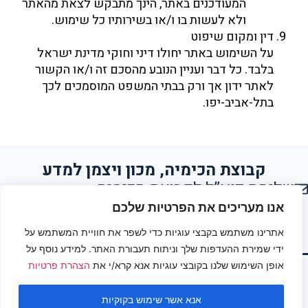
המעודכנים באתר, הינך מתבקש לצאת מהאתר
ולא לעשות בו ו/או בשירותיו כל שימוש.
דין ומקום שיפוט
על השימוש באתר יחולו דיני וחוקי מדינת ישראל
בלבד. כל דבר ועניין הנובע מהסכם זה ו/או הקשור
לאתר ידון אך ורק בבתי המשפט המוסמכים לכך
בתל-אביב-יפו.
קבוצת הכימיה, מכון ויצמן למדע
שליחת דוא”ל לקבוצת הכימיה
הצהרת נגישות
אנו מעריכים את הפרטיות שלכם
אתרינו משתמש בקבצי עוגיות כדי לשפר את חוויית המשתמש על
תנאי שימוש
ידי שמירת ההעדפות שלך וניתוח תעבורת האתר. למידע נוסף על
אופן השימוש שלנו בקובצי עוגיות אנא קרא/י את
הצהרת פרטיות
צור קשר
© כל הזכויות שמורות למחלקה להוראת המדעים, מכון ויצמן למדע
אנא אשר שימוש בקוקיות