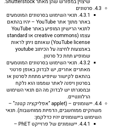
שיצוין במפורש שהן מאתר Shutterstock.
4.3. סרטונים
4.3.1. תנאי השימוש בסרטונים המוטמעים
באתר מתוך אתר YouTube – יהיו בהתאם
לתנאי הרישיון המופיע באתר YouTube
עצמו (creative commons או standard
YouTube license) שאותם ניתן לראות
באמצעות לחיצה על הכיתוב youtube
שמופיע תחת כל סרטון.
4.3.2. תנאי השימוש בסרטונים המוטמעים
מאתרים אחרים, יש לבדוק באופן פרטני
בהתאם לקישור שיופיע מתחת לסרטון או
בסרטון ויפנה לאתר שממנו הוא נלקח
ובמסגרתו יש לבדוק מה הם תנאי השימוש
הרלוונטיים.
4.4. יישומונים – (applet "אפליקציה קטנה" –
משחקים ממוחשבים, הדמיות ממוחשבות). תנאי
השימוש ביישומונים יהיו כדלקמן:
4.4.1. יישומונים של פרוייקט PhET –