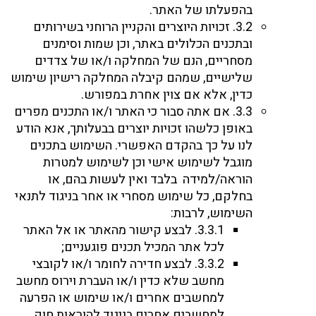
בהפעלתו של האתר.
3.2. זכויות היוצרים והקניין הרוחני בשירותים
ובתכנים הכלולים באתר, וכן שמות וסימנים
מסחריים, הנם של המחלקה ו/או של צדדים
שלישיים, שמהם קיבלה המחלקה רישיון שימוש
כדין, אלא אם צוין אחרת במפורש.
3.3. אם אתה סבור כי האתר ו/או התכנים מפרים
באופן כלשהו זכויות יוצרים בבעלותך, אנא הודע
לנו על כך בהקדם האפשרי. השימוש בתכנים
מוגבל לשימוש אישי וכן לשימוש למטרות
הוראה/למידה בלבד ואין לעשות בהם, או
בחלקם, כל שימוש מסחרי או אחר בניגוד לתנאי
השימוש, לרבות:
3.3.1. לבצע קישור מהאתר או אל האתר
לכל אתר המכיל תכנים פוגעניים;
3.3.2. לבצע חדירה לחומר ו/או לקובצי
מחשב שלא כדין ו/או העברת וירוס מחשב
למחשבים אחרים ו/או שימוש או הפרעה
למחשבים אחרים בניגוד להוראות חוק