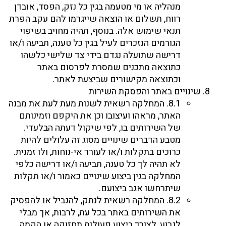
מנהליה או מי מטעמה בגין כל נזק, הפסד, אובדן
רווח, תשלום או הוצאה שייגרמו להם עקב הפרת
תנאי שימוש אלה. בנוסף, תהיה מחויב בשיפוי
הגורמים הנזכרים לעיל בגין כל טענה, תביעה ו/או
דרישה שתועלה נגדם בידי צד שלישי כלשהו
כתוצאה מתכנים שמסרת לפרסום באתר
וכתוצאה מקישורים שביצעת לאתר.
שינויים באתר והפסקת השירות
8.1. המחלקה רשאית לשנות מעת לעת את מבנה
האתר, מראהו ועיצובו וכן את היקפם וזמינותם
של השירותים בו, לפי שיקול דעתה הבלעדי.
מטבע הדברים שינויים מסוג זה עלולים להיות
כרוכים בתקלות ו/או לעורר אי-נוחות, ולו זמנית.
לא תהיה לך כל טענה, תביעה ו/או דרישה כלפי
המחלקה בגין ביצוע שינויים כאמור ו/או תקלות
שיתרחשו אגב ביצועם.
8.2. המחלקה רשאית לנתק, להגביל או להפסיק
את השירותים באתר בכל עת, לרבות, אך מבלי
לגרוע, לצורך ביצוע פעולות תחזוקה או הקמה