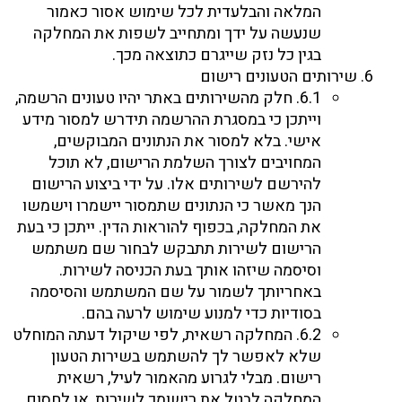
המלאה והבלעדית לכל שימוש אסור כאמור
שנעשה על ידך ומתחייב לשפות את המחלקה
בגין כל נזק שייגרם כתוצאה מכך.
שירותים הטעונים רישום
6.1. חלק מהשירותים באתר יהיו טעונים הרשמה,
וייתכן כי במסגרת ההרשמה תידרש למסור מידע
אישי. בלא למסור את הנתונים המבוקשים,
המחויבים לצורך השלמת הרישום, לא תוכל
להירשם לשירותים אלו. על ידי ביצוע הרישום
הנך מאשר כי הנתונים שתמסור יישמרו וישמשו
את המחלקה, בכפוף להוראות הדין. ייתכן כי בעת
הרישום לשירות תתבקש לבחור שם משתמש
וסיסמה שיזהו אותך בעת הכניסה לשירות.
באחריותך לשמור על שם המשתמש והסיסמה
בסודיות כדי למנוע שימוש לרעה בהם.
6.2. המחלקה רשאית, לפי שיקול דעתה המוחלט
שלא לאפשר לך להשתמש בשירות הטעון
רישום. מבלי לגרוע מהאמור לעיל, רשאית
המחלקה לבטל את רישומך לשירות, או לחסום