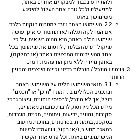
ולהתייחס בכבוד למבקרים אחרים באתר,
למפעיליו ולכל גורם אחר העלול להיפגע
משימושך באתר.
2.2. השימוש באתר נועד למטרות חוקיות בלבד.
אם המחלקה תגלה ו/או תחשוד כי אינך עושה
שימוש הולם באתר, היא תהיה רשאית, על פי
שיקול דעתה הבלעדי, לחסום את שימושך בכל
אחד מהשירותים המוצעים באתר (או בחלקם),
באופן מיידי וללא מתן הודעה מוקדמת.
שימוש מוגבל / הגבלות בדיני זכויות היוצרים והקניין
הרוחני
3.1. תנאי השימוש חלים על השימוש באתר
ובתכנים הכלולים בו. המונח "תוכן" או "תכנים"
כולל, אך לא מוגבל, לבסיסי הנתונים, עיצוב גרפי,
מידע מכל מין וסוג, לרבות כתבות, מאמרים,
סקירות, נתונים, ידיעות, ניתוחים, תכנים, הערכות,
בטקסט, בתמונות, בסרטונים, בתוכנת מחשב,
במאגר מחשב, ו/או בקול, שיועמדו לרשות
המשתמשים באתר, וכל פרט אחר הקשור