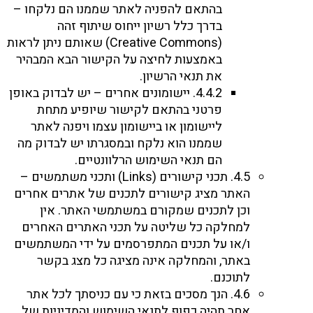
בהתאם להפניה לאתר שממנו הם נלקחו –
בדרך כלל רשיון ייחוס שיתוף זהה
(Creative Commons) שאותם ניתן לראות
באמצעות לחיצה על הקישור הבא המבהיר
את תנאי הרשיון.
4.4.2. יישומונים אחרים – יש לבדוק באופן
פרטני בהתאם לקישור שיופיע מתחת
ליישומון או ביישומון עצמו ויפנה לאתר
שממנו הוא נלקח ובמסגרתו יש לבדוק מה
הם תנאי השימוש הרלוונטיים.
4.5. תכני קישורים (Links) ותכני משתמשים –
האתר מציג קישורים לתכנים של אתרים אחרים
וכן לתכנים שמקורם במשתמשי האתר. אין
למחלקה כל שליטה על תכני האתרים האחרים
ו/או על תכנים המתפרסמים על ידי המשתמשים
באתר, והמחלקה אינה מציגה כל מצג בקשר
לתוכנם.
4.6. הנך מסכים בזאת כי עם כניסתך לכל אתר
אחר תהיה כפוף לתנאי השימוש והמדיניות של