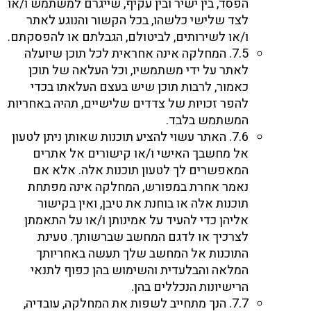
הפסד, בין ישיר ובין עקיף, שייגרם למשתמש ו/או
לצד שלישי כלשהו, בכל הקשור והנוגע לאתר
ו/או לשירותים, לביטולם, הגבלתם או להפסקתם.
7.5. המחלקה אינה אחראית לכל תוכן שיועלה
לאתר על ידי משתמשיו, וכל העלאה של תוכן
כאמור, לרבות תוכן שיש בעצם העלאתו בכדי
להפר זכויות של צדדים שלישיים, תהיה באחריות
המשתמש בלבד.
7.6. האתר עשוי להציע תוכנות שאותן ניתן לטעון
אל מחשבך האישי ו/או קישורים אל אתרים
המאפשרים לך לטעון תוכנות אלה. אלא אם
נאמר אחרת במפורש, המחלקה אינה מפתחת
תוכנות אלה או בוחנת את טיבן, ואין בקישור
אליהן כדי להעיד על אמינותן ו/או על התאמתן
לצרכיך או לדגם המחשב שברשותך. טעינת
התוכנות אל המחשב שלך תעשה באחריותך
המלאה והבלעדית והשימוש בהן כפוף לתנאי
הרישיונות הנכללים בהן.
7.7. הנך מתחייב לשפות את המחלקה, עובדיה,