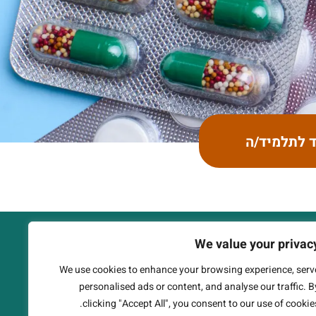
ד לתלמיד/ה
We value your privac
We use cookies to enhance your browsing experience, serv
י וג'ולס טראמפ כחלק מהמהלך של הקרן
personalised ads or content, and analyse our traffic. B
לקידום מצוינות בחטיבת הביניים. האתר עוצב ופותח על ידי היחידה לשירותי מחקר בחינוך (EduCore), המחלקה להוראת המדעים, מכון ויצמן
clicking "Accept All", you consent to our use of cookies