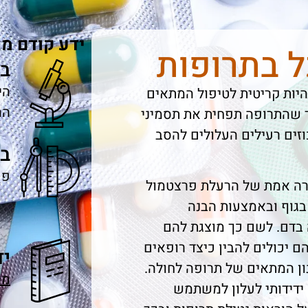
ידע קודם מו
 בתרופות
במ
הי
היות קריטית לטיפול המתאים
הה
ד שהתרופה תפחית את תסמיני
וזים רעילים העלולים להסב
ב
פע
ה אמת של הרעלת פרצטמול
בגוף ובאמצעות הבנה
 בדם. לשם כך מוצגת להם
 יכולים להבין כיצד רופאים
יד
ון המתאים של תרופה לחולה.
מה
ידידותי לעלון למשתמש