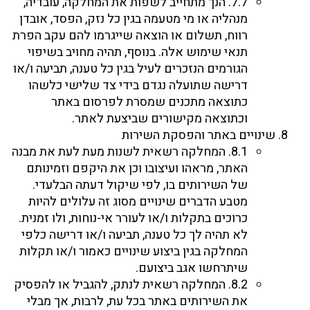
7.7. הנך מתחייב לשפות את המחלקה, עובדיה,
מנהליה או מי מטעמה בגין כל נזק, הפסד, אובדן
רווח, תשלום או הוצאה שייגרמו להם עקב הפרת
תנאי שימוש אלה. בנוסף, תהיה מחויב בשיפוי
הגורמים הנזכרים לעיל בגין כל טענה, תביעה ו/או
דרישה שתועלה נגדם בידי צד שלישי כלשהו
כתוצאה מתכנים שמסרת לפרסום באתר
וכתוצאה מקישורים שביצעת לאתר.
שינויים באתר והפסקת השירות
8.1. המחלקה רשאית לשנות מעת לעת את מבנה
האתר, מראהו ועיצובו וכן את היקפם וזמינותם
של השירותים בו, לפי שיקול דעתה הבלעדי.
מטבע הדברים שינויים מסוג זה עלולים להיות
כרוכים בתקלות ו/או לעורר אי-נוחות, ולו זמנית.
לא תהיה לך כל טענה, תביעה ו/או דרישה כלפי
המחלקה בגין ביצוע שינויים כאמור ו/או תקלות
שיתרחשו אגב ביצועם.
8.2. המחלקה רשאית לנתק, להגביל או להפסיק
את השירותים באתר בכל עת, לרבות, אך מבלי