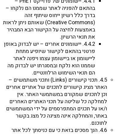
4.4.1. יישומונים של פרוייקט PhET –
בהתאם להפניה לאתר שממנו הם נלקחו –
בדרך כלל רשיון ייחוס שיתוף זהה
(Creative Commons) שאותם ניתן לראות
באמצעות לחיצה על הקישור הבא המבהיר
את תנאי הרשיון.
4.4.2. יישומונים אחרים – יש לבדוק באופן
פרטני בהתאם לקישור שיופיע מתחת
ליישומון או ביישומון עצמו ויפנה לאתר
שממנו הוא נלקח ובמסגרתו יש לבדוק מה
הם תנאי השימוש הרלוונטיים.
4.5. תכני קישורים (Links) ותכני משתמשים –
האתר מציג קישורים לתכנים של אתרים אחרים
וכן לתכנים שמקורם במשתמשי האתר. אין
למחלקה כל שליטה על תכני האתרים האחרים
ו/או על תכנים המתפרסמים על ידי המשתמשים
באתר, והמחלקה אינה מציגה כל מצג בקשר
לתוכנם.
4.6. הנך מסכים בזאת כי עם כניסתך לכל אתר