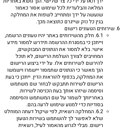
ידך ו/או על ידי כל צד שלישי. הנך נושא באחריות
המלאה והבלעדית לכל שימוש אסור כאמור
שנעשה על ידך ומתחייב לשפות את המחלקה
בגין כל נזק שייגרם כתוצאה מכך.
שירותים הטעונים רישום
6.1. חלק מהשירותים באתר יהיו טעונים הרשמה,
וייתכן כי במסגרת ההרשמה תידרש למסור מידע
אישי. בלא למסור את הנתונים המבוקשים,
המחויבים לצורך השלמת הרישום, לא תוכל
להירשם לשירותים אלו. על ידי ביצוע הרישום
הנך מאשר כי הנתונים שתמסור יישמרו וישמשו
את המחלקה, בכפוף להוראות הדין. ייתכן כי בעת
הרישום לשירות תתבקש לבחור שם משתמש
וסיסמה שיזהו אותך בעת הכניסה לשירות.
באחריותך לשמור על שם המשתמש והסיסמה
בסודיות כדי למנוע שימוש לרעה בהם.
6.2. המחלקה רשאית, לפי שיקול דעתה המוחלט
שלא לאפשר לך להשתמש בשירות הטעון
רישום. מבלי לגרוע מהאמור לעיל, רשאית