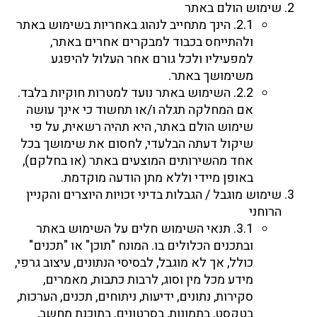
שימוש הולם באתר
2.1. הינך מתחייב לנהוג באחריות בשימוש באתר
ולהתייחס בכבוד למבקרים אחרים באתר,
למפעיליו ולכל גורם אחר העלול להיפגע
משימושך באתר.
2.2. השימוש באתר נועד למטרות חוקיות בלבד.
אם המחלקה תגלה ו/או תחשוד כי אינך עושה
שימוש הולם באתר, היא תהיה רשאית, על פי
שיקול דעתה הבלעדי, לחסום את שימושך בכל
אחד מהשירותים המוצעים באתר (או בחלקם),
באופן מיידי וללא מתן הודעה מוקדמת.
שימוש מוגבל / הגבלות בדיני זכויות היוצרים והקניין
הרוחני
3.1. תנאי השימוש חלים על השימוש באתר
ובתכנים הכלולים בו. המונח "תוכן" או "תכנים"
כולל, אך לא מוגבל, לבסיסי הנתונים, עיצוב גרפי,
מידע מכל מין וסוג, לרבות כתבות, מאמרים,
סקירות, נתונים, ידיעות, ניתוחים, תכנים, הערכות,
בטקסט, בתמונות, בסרטונים, בתוכנת מחשב,