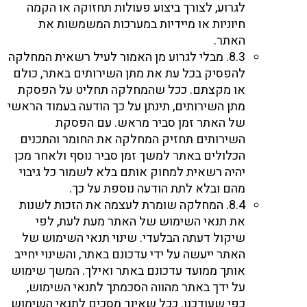
לגרוע, לצורך ביצוע פעולות תחזוקה או הקמה
חיוניות או מיידיות במערכות המשמשות את
האתר.
8.3. מבלי לגרוע מן האמור לעיל רשאית המחלקה
להפסיק בכל עת את מתן השירותים באתר, כולם
או מקצתם. ככל שהמחלקה תחליט על הפסקת
מתן השירותים, תינתן על כך הודעה בעמוד הראשי
של האתר זמן סביר מראש. עם הפסקת
השירותים תחזיק המחלקה את החומר והתכנים
הכלולים באתר למשך זמן סביר נוסף ולאחר מכן
יהיה רשאית למחוק אותם בלא לשמור כל גיבוי
מהם ובלא לתת הודעה נוספת על כך.
8.4. המחלקה שומרת לעצמה את הזכות לשנות
את תנאי השימוש של האתר מעת לעת, לפי
שיקול דעתה הבלעדי. שינוי תנאי השימוש של
האתר ייעשה על ידי עדכונם באתר, והשינוי יחייב
אותך ממועד עדכונם באתר ואילך. המשך שימוש
על ידך באתר מהווה הסכמתך לתנאי השימוש,
כפי שעודכנו. ככל שאינך מסכים לתנאי השימוש