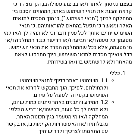
בעצם כניסתך לאתר ו/או בביצוע פעולה בו, הנך מצהיר כי
קראת והבנת את תנאי השימוש באתר, המהווים הסכם בין
המחלקה לבינך ("תנאי השימוש"), כי הנך מסכים לתנאים
האלה ומאשר כי תפעל בהתאם להוראותיהם, כי תנאי
השימוש יחייבו אותך לכל עניין ודבר וכי לא תהיה לך ו/או למי
מטעמך כל טענה ו/או תביעה ו/או דרישה כנגד המחלקה ו/או
מי מטעמה, אלא ככל שהמחלקה הפרה את תנאי השימוש.
ככל שאינך מסכים לתנאי השימוש, הינך מתבקש לצאת
מהאתר ולא להשתמש בו ו/או בשירותיו.
כללי
1.1. השימוש באתר כפוף לתנאי השימוש
ולתחולתם. לפיכך, הנך מתבקש לקרוא את תנאי
השימוש בקפידה ולפעול על פיהם.
1.2. המידע והתכנים באתר ניתנים כמות שהם,
ולא תהיה לך כל טענה, תביעהו/או דרישה כלפי
המחלקה ו/או מי מטעמה בגין תכונות האתר,
מגבלותיו ו/או האפשרויות הקיימות בו, או בקשר
עם התאמתו לצרכיך ולדרישותיך.