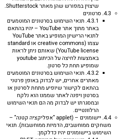
שיצוין במפורש שהן מאתר Shutterstock.
4.3. סרטונים
4.3.1. תנאי השימוש בסרטונים המוטמעים
באתר מתוך אתר YouTube – יהיו בהתאם
לתנאי הרישיון המופיע באתר YouTube
עצמו (creative commons או standard
YouTube license) שאותם ניתן לראות
באמצעות לחיצה על הכיתוב youtube
שמופיע תחת כל סרטון.
4.3.2. תנאי השימוש בסרטונים המוטמעים
מאתרים אחרים, יש לבדוק באופן פרטני
בהתאם לקישור שיופיע מתחת לסרטון או
בסרטון ויפנה לאתר שממנו הוא נלקח
ובמסגרתו יש לבדוק מה הם תנאי השימוש
הרלוונטיים.
4.4. יישומונים – (applet "אפליקציה קטנה" –
משחקים ממוחשבים, הדמיות ממוחשבות). תנאי
השימוש ביישומונים יהיו כדלקמן: