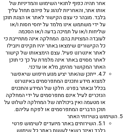
אחר תהיה כפוף לתנאי השימוש והמדיניות של
אותו אתר, והאחריות לנהוג על פיהם תחול עליך
בלבד. מובהר כי עצם הקישור לאתר או הצגת תוכן
על ידי משתמש אינו מלמד על יחסי חסות ו/או
שליחות ו/או על תמיכה בדעה ו/או הסכמה
לעובדה המצוינת בהם. המחלקה אינה מתחייבת כי
כל הקישורים שימצאו באתר יהיו תקינים ויובילו
לאתר אינטרנט פעיל. עצם הימצאותו של קישור
לאתר מסוים באתר אינה מלמדת על כך כי תוכן
האתר המקושר מהימן, מלא או עדכני.
4.7. ייתכן שהאתר יציע מנוע חיפוש שיאפשר
למצוא מידע ותכנים המתפרסמים באינטרנט
בכלל ובאתר בפרט. חלקו של המידע והתכנים
הנזכרים לעיל אינם מתפרסמים על ידי המחלקה
או מטעמה ואין ביכולתה של המחלקה לשלוט על
תוכן הדברים המתפרסמים או לפקח עליהם.
השימוש בשירותי האתר
5.1. השירותים באתר מיועדים לשימוש פרטי
בלבד ואינך רשאי לעשות באתר כל שימוש