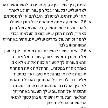
הפסד, בין ישיר ובין עקיף, שייגרם למשתמש ו/או
לצד שלישי כלשהו, בכל הקשור והנוגע לאתר
ו/או לשירותים, לביטולם, הגבלתם או להפסקתם.
7.5. המחלקה אינה אחראית לכל תוכן שיועלה
לאתר על ידי משתמשיו, וכל העלאה של תוכן
כאמור, לרבות תוכן שיש בעצם העלאתו בכדי
להפר זכויות של צדדים שלישיים, תהיה באחריות
המשתמש בלבד.
7.6. האתר עשוי להציע תוכנות שאותן ניתן לטעון
אל מחשבך האישי ו/או קישורים אל אתרים
המאפשרים לך לטעון תוכנות אלה. אלא אם
נאמר אחרת במפורש, המחלקה אינה מפתחת
תוכנות אלה או בוחנת את טיבן, ואין בקישור
אליהן כדי להעיד על אמינותן ו/או על התאמתן
לצרכיך או לדגם המחשב שברשותך. טעינת
התוכנות אל המחשב שלך תעשה באחריותך
המלאה והבלעדית והשימוש בהן כפוף לתנאי
הרישיונות הנכללים בהן.