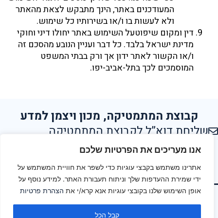
המעודכנים באתר, הינך מתבקש לצאת מהאתר
ולא לעשות בו ו/או בשירותיו כל שימוש.
דין ומקום שיפוטעל השימוש באתר יחולו דיני וחוקי
מדינת ישראל בלבד. כל דבר ועניין הנובע מהסכם זה
ו/או הקשור לאתר ידון אך ורק בבתי המשפט
המוסמכים לכך בתל-אביב-יפו.
קבוצת המתמטיקה, מכון ויצמן למדע
שליחת דוא”ל לקבוצת המתמטיקה
אנו מעריכים את הפרטיות שלכם
הצהרת נגישות
אתרינו משתמש בקבצי עוגיות כדי לשפר את חוויית המשתמש על
תנאי שימוש
ידי שמירת ההעדפות שלך וניתוח תעבורת האתר. למידע נוסף על
אופן השימוש שלנו בקובצי עוגיות אנא קרא/י את
הצהרת פרטיות
מפת אתר
© כל הזכויות שמורות למחלקה להוראת המדעים, מכון ויצמן למדע
קבל הכל